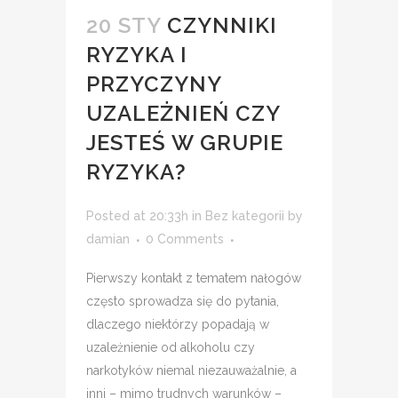
20 STY
CZYNNIKI
RYZYKA I
PRZYCZYNY
UZALEŻNIEŃ CZY
JESTEŚ W GRUPIE
RYZYKA?
Posted at 20:33h
in
Bez kategorii
by
damian
0 Comments
Pierwszy kontakt z tematem nałogów
często sprowadza się do pytania,
dlaczego niektórzy popadają w
uzależnienie od alkoholu czy
narkotyków niemal niezauważalnie, a
inni – mimo trudnych warunków –