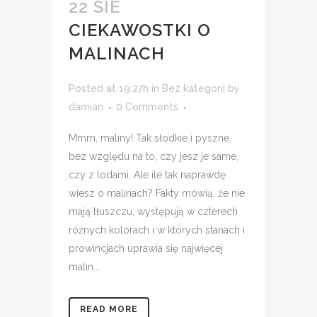
22 SIE
CIEKAWOSTKI O
MALINACH
Posted at 19:27h
in
Bez kategorii
by
damian
0 Comments
Mmm, maliny! Tak słodkie i pyszne,
bez względu na to, czy jesz je same,
czy z lodami. Ale ile tak naprawdę
wiesz o malinach? Fakty mówią, że nie
mają tłuszczu, występują w czterech
różnych kolorach i w których stanach i
prowincjach uprawia się najwięcej
malin...
READ MORE