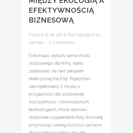
MIĘDZY EKOLOGIĄ A
EFEKTYWNOŚCIĄ
BIZNESOWĄ
Posted at 18:22h
in
Bez kategorii
by
damian
0 Comments
Dokonując wyboru samochodu
służbowego dla firmy, warto
zastanowić się nad zakupem
elektrycznej Kia EV9. Pojazd ten,
zaprojektowany z myślą o
przyjazności dla środowiska,
oszczędności i nowoczesnych
technologiach, może stanowić
doskonałe uzupełnienie floty firmowej,
przynosząc szereg korzyści zarówno
dla przedsiębiorstwa, jak i dla